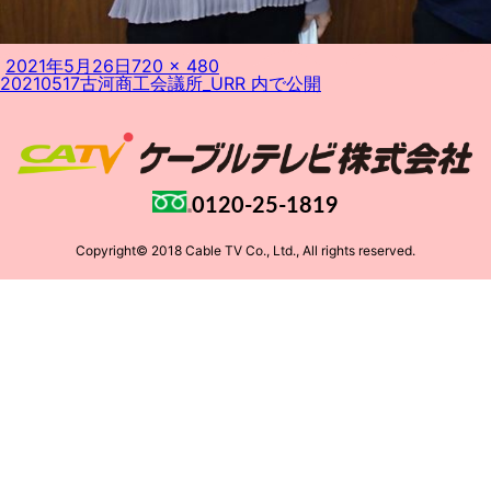
投
フ
2021年5月26日
720 × 480
投
稿
ル
20210517古河商工会議所_URR
内で公開
稿
日:
サ
ナ
イ
ビ
ズ
ゲ
ー
シ
ョ
0120-25-1819
ン
Copyright© 2018 Cable TV Co., Ltd., All rights reserved.