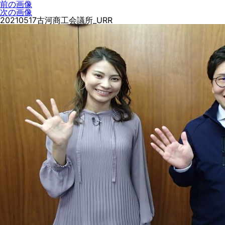
前の画像
次の画像
20210517古河商工会議所_URR