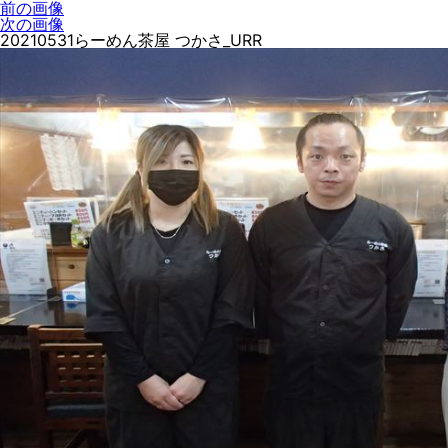
前の画像
次の画像
20210531らーめん茶屋 つかさ_URR