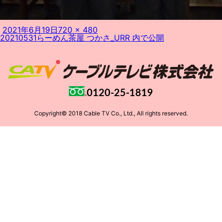
投
フ
2021年6月19日
720 × 480
投
稿
ル
20210531らーめん茶屋 つかさ_URR
内で公開
稿
日:
サ
ナ
イ
ビ
ズ
ゲ
ー
シ
ョ
0120-25-1819
ン
Copyright© 2018 Cable TV Co., Ltd., All rights reserved.