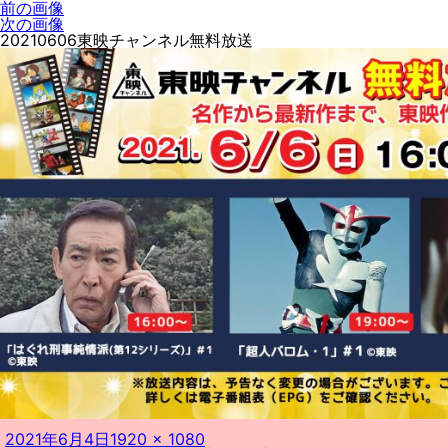
前の画像
次の画像
20210606東映チャンネル無料放送
投
フ
2021年6月4日
1920 × 1080