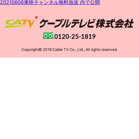
投
稿
ル
20210606東映チャンネル無料放送
内で公開
稿
日:
サ
ナ
イ
ビ
ズ
ゲ
ー
シ
ョ
0120-25-1819
ン
Copyright© 2018 Cable TV Co., Ltd., All rights reserved.