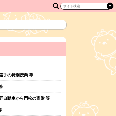
谷選手の特別授業 等
等
日野自動車から門松の寄贈 等
等