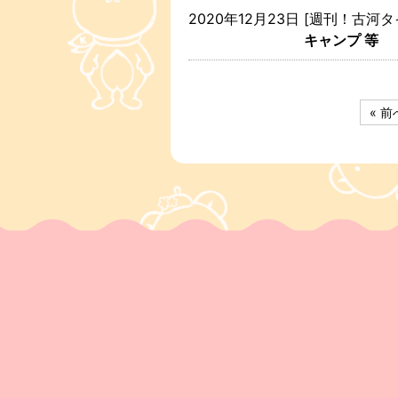
2020年12月23日
[週刊！古河タ
キャンプ 等
« 前