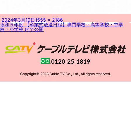
投
フ
2024年3月10日
1555 × 2186
投
稿
ル
令和５年度 【卒業式放送日程】専門学校・高等学校・中学
稿
日:
サ
校・小学校
内で公開
ナ
イ
ビ
ズ
ゲ
ー
シ
ョ
ン
0120-25-1819
Copyright© 2018 Cable TV Co., Ltd., All rights reserved.