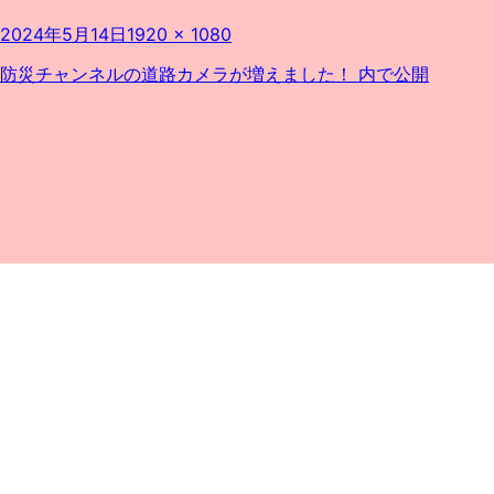
投
フ
2024年5月14日
1920 × 1080
稿
ル
日:
サ
投
防災チャンネルの道路カメラが増えました！
内で公開
イ
稿
ズ
ナ
ビ
ゲ
ー
シ
ョ
ン