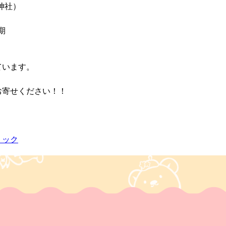
神社）
期
）
ています。
お寄せください！！
リック