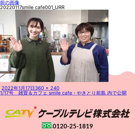
前の画像
20220117smile cafe001_URR
投
フ
2022年1月17日
360 × 240
投
稿
ル
1/17号 雑貨＆カフェ smile cafe・やきとり前島
内で公開
稿
日:
サ
ナ
イ
ビ
ズ
ゲ
ー
シ
ョ
0120-25-1819
ン