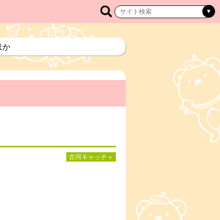
 ほか
か
古河キャッチ＋