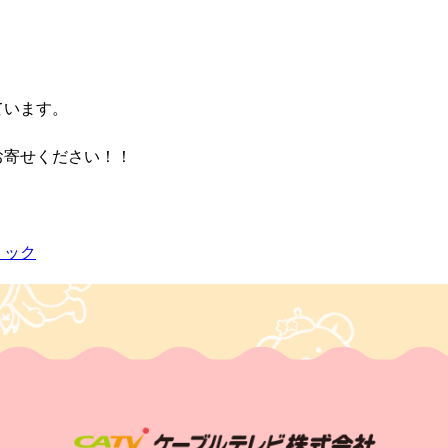
）
ています。
お寄せください！！
リック