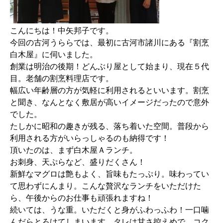
こんにちは！中矢邦子です。
今回の古河うららでは、最初に古河市諸川にある『割烹
白木屋』に伺いました。
創業は明治の後期！どんぶり屋として始まり、現在５代
目。老舗の割烹料理店です。
幅広い年齢層の方が気軽に利用されるといいます。割烹
と聞き、なんとなく敷居が高いイメージだったので意外
でした。
たしかに昭和の趣きが残る、落ち着いた空間。普段から
利用される方がいらっしゃるのも納得です！
頂いたのは、まず白木屋Ａランチ。
お刺身、天ぷらなど、盛りだくさん！
新鮮なマグロは艶もよく、旨味もたっぷり。味わってい
て思わずにんまり。こんな贅沢なランチをいただけた
ら、午後からのお仕事も頑張れますね！
続いては、うな重。いただくと身がふわっふわ！一口噛
んだらとろけてしまいます。タレは甘さ控えめで、コク