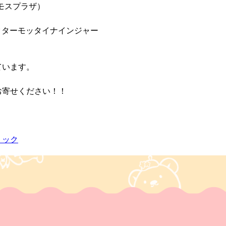
モスプラザ）
クターモッタイナインジャー
ています。
お寄せください！！
リック