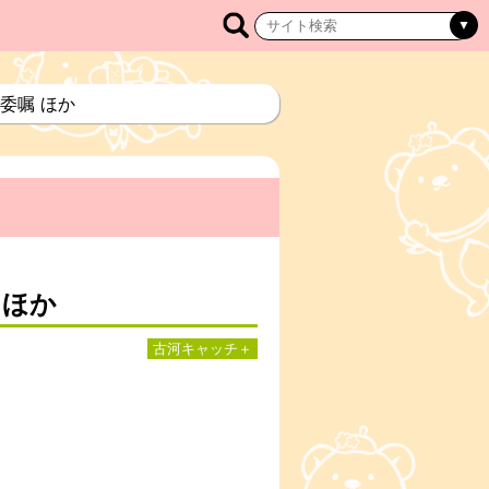
委嘱 ほか
 ほか
古河キャッチ＋