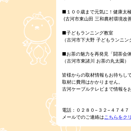
■１００歳まで元気に！健康太極
(古河市東山田 三和農村環境改
■子どもランニング教室
（古河市下大野 子どもランニン
■お茶の魅力を再発見「闘茶会
（古河市東諸川 お茶の丸太園）
皆様からの取材情報もお待ちし
取材に費用はかかりません。
古河ケーブルテレビまで情報を
電話：０２８０−３２−４７４７
メールでのご連絡は
こちらをク