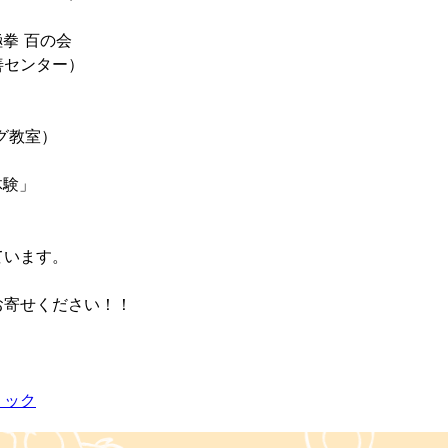
拳 百の会
善センター）
グ教室）
体験」
ています。
お寄せください！！
リック