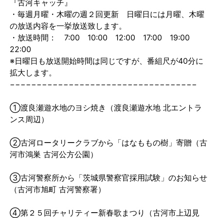
『古河キャッチ』
・毎週月曜・木曜の週２回更新 日曜日には月曜、木曜
の放送内容を一挙放送致します。
・放送時間： 7:00 10:00 12:00 17:00 19:00
22:00
※日曜日も放送開始時間は同じですが、番組尺が40分に
拡大します。
−−−−−−−−−−−−−−−−−−−−−−−−−−−−−−−−−−−
①渡良瀬遊水地のヨシ焼き（渡良瀬遊水地 北エントラ
ンス周辺）
②古河ロータリークラブから「はなももの樹」寄贈（古
河市鴻巣 古河公方公園）
③古河警察所から「茨城県警察官採用試験」のお知らせ
（古河市旭町 古河警察署）
④第２５回チャリティー新春歌まつり（古河市上辺見