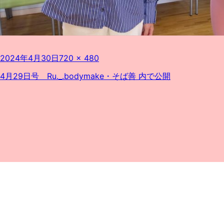
投
フ
2024年4月30日
720 × 480
稿
ル
日:
サ
投
4月29日号 Ru._.bodymake・そば善
内で公開
イ
稿
ズ
ナ
ビ
ゲ
ー
シ
ョ
ン