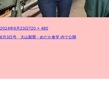
投
フ
2024年6月23日
720 × 480
稿
ル
日:
サ
投
6月3日号 大山製畳・めだか食堂
内で公開
イ
稿
ズ
ナ
ビ
ゲ
ー
シ
ョ
ン