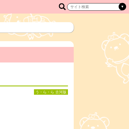
う・ら・ら 古河版