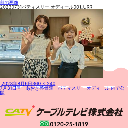
前の画像
20230731パティスリー オディール001_URR
投
フ
2023年8月6日
360 × 240
投
稿
ル
7月31日号 あおき整骨院 パティスリー オディール
内で公
稿
日:
サ
開
ナ
イ
ビ
ズ
ゲ
ー
シ
ョ
ン
0120-25-1819