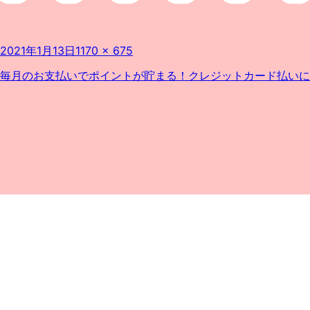
投
フ
2021年1月13日
1170 × 675
稿
ル
日:
サ
投
毎月のお支払いでポイントが貯まる！クレジットカード払いに
イ
稿
ズ
ナ
ビ
ゲ
ー
シ
ョ
ン