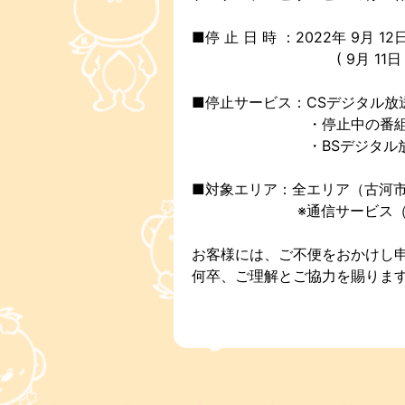
■停 止 日 時 ：2022年 9月 12
( 9月 11日 深夜 25:
■停止サービス：CSデジタル放
・停止中の番組を録画
・BSデジタル放送・地
■対象エリア：全エリア（古河
※通信サービス（インター
お客様には、ご不便をおかけし
何卒、ご理解とご協力を賜りま