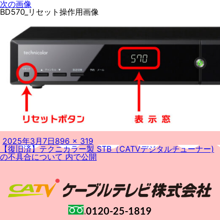
次の画像
BD570_リセット操作用画像
投
フ
2025年3月7日
896 × 319
投
稿
ル
【復旧済】テクニカラー製 STB（CATVデジタルチューナー)
稿
日:
サ
の不具合について
内で公開
ナ
イ
ビ
ズ
ゲ
ー
シ
ョ
ン
0120-25-1819