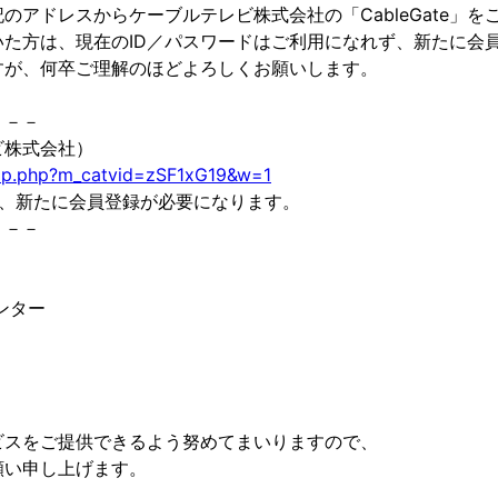
のアドレスからケーブルテレビ株式会社の「CableGate」を
た方は、現在のID／パスワードはご利用になれず、新たに会
すが、何卒ご理解のほどよろしくお願いします。
－－－
レビ株式会社）
top.php?m_catvid=zSF1xG19&w=1
は、新たに会員登録が必要になります。
－－－
ンター
ビスをご提供できるよう努めてまいりますので、
願い申し上げます。