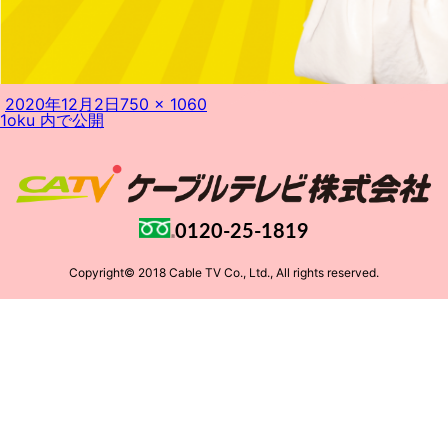
投
フ
2020年12月2日
750 × 1060
投
稿
ル
1oku
内で公開
稿
日:
サ
ナ
イ
ビ
ズ
ゲ
ー
シ
ョ
0120-25-1819
ン
Copyright© 2018 Cable TV Co., Ltd., All rights reserved.