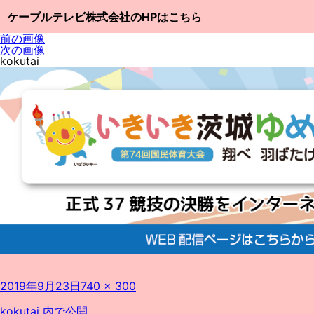
ケーブルテレビ株式会社のHPはこちら
前の画像
次の画像
kokutai
投
フ
2019年9月23日
740 × 300
稿
ル
日:
サ
投
kokutai
内で公開