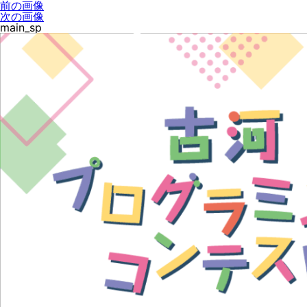
前の画像
次の画像
main_sp