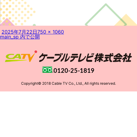
投
フ
2025年7月22日
750 × 1060
投
稿
ル
main_sp
内で公開
稿
日:
サ
ナ
イ
ビ
ズ
ゲ
ー
シ
ョ
0120-25-1819
ン
Copyright© 2018 Cable TV Co., Ltd., All rights reserved.