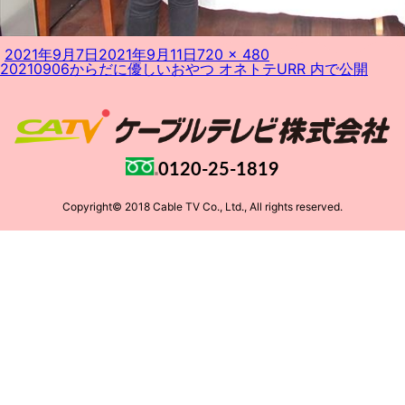
投
フ
2021年9月7日
2021年9月11日
720 × 480
投
稿
ル
20210906からだに優しいおやつ オネトテURR
内で公開
稿
日:
サ
ナ
イ
ビ
ズ
ゲ
ー
シ
ョ
0120-25-1819
ン
Copyright© 2018 Cable TV Co., Ltd., All rights reserved.