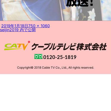
投
フ
2019年1月18日
750 × 1060
投
稿
ル
seijin2019
内で公開
稿
日:
サ
ナ
イ
ビ
ズ
ゲ
ー
シ
ョ
0120-25-1819
ン
Copyright© 2018 Cable TV Co., Ltd., All rights reserved.